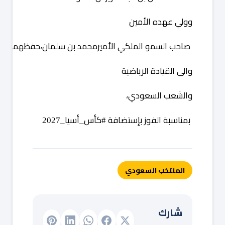
وولي
عهده
الأمين
صاحب
السمو
الملكي
الأمير
محمد
بن
سلمان،حفظهما
الله
والى
القيادة
الرياضية
والشعب
السعودي،
بمناسبة
الفوز
بإستضافة
كأس
أسيا
_2027‬
_
⁧‫#
المنتخب السعودي
شارك