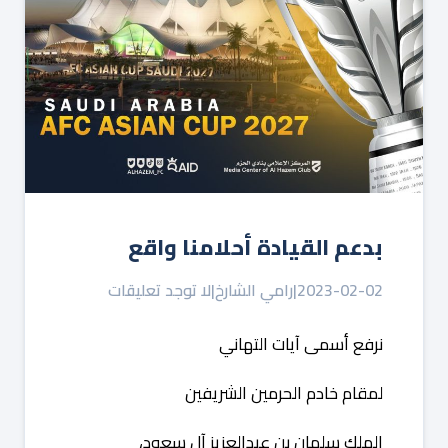
بدعم القيادة أحلامنا واقع
2023-02-02
|
رامي الشارخ
|
لا توجد تعليقات
نرفع
أسمى
آيات
التهاني
لمقام
خادم
الحرمين
الشريفين
الملك
سلمان
بن
عبدالعزيز
آل
سعود،