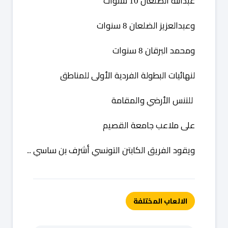
عبدالله
الضلعان
سنوات
10
وعبدالعزيز
الضلعان
سنوات
8
ومحمد
البرقان
سنوات
8
لنهائيات
البطولة
الفردية
الأولى
للمناطق
للتنس
الأرضي
والمقامة
على
ملاعب
جامعة
القصيم
ويقود
الفريق
الكابتن
التونسي
أشرف
بن
ساسي
..
الالعاب المختلفة