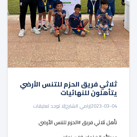
ثلاثي فريق ⁧‫الحزم‬⁩ للتنس الأرضي
يتأهلون للنهائيات
2023-03-04
|
رامي الشارخ
|
لا توجد تعليقات
تأهل
ثلاثي
فريق
الحزم
للتنس
الأرضي
‬⁩
⁧‫#