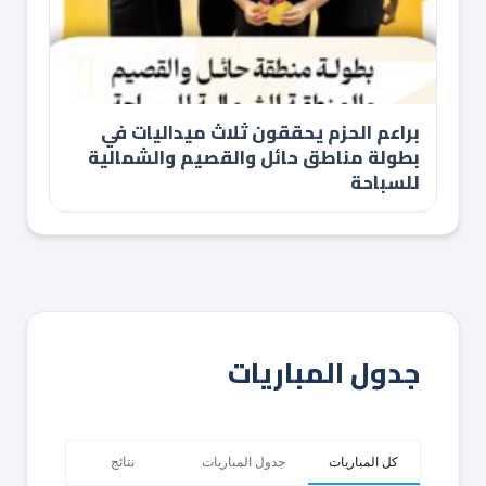
براعم الحزم يحققون ثلاث ميداليات في
بطولة مناطق حائل والقصيم والشمالية
للسباحة
جدول المباريات
كل المباريات
جدول المباريات
نتائج