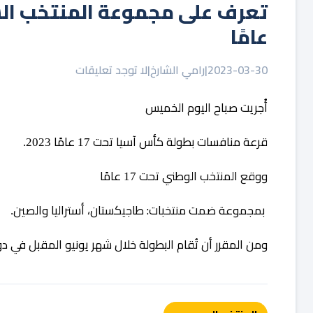
عامًا
2023-03-30
|
رامي الشارخ
|
لا توجد تعليقات
أُجريت
صباح
اليوم
الخميس
قرعة
منافسات
بطولة
كأس
آسيا
تحت
عامًا
2023.
17
ووقع
المنتخب
الوطني
تحت
عامًا
17
بمجموعة
ضمت
منتخبات:
طاجيكستان،
أستراليا
والصين
.
ومن
المقرر
أن
تُقام
البطولة
خلال
شهر
يونيو
المقبل
في
دو