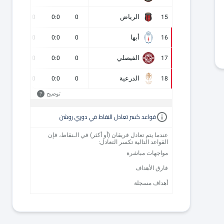
الرياض
0
0
0:0
0
15
أبها
0
0
0:0
0
16
الفيصلي
0
0
0:0
0
17
الدرعية
0
0
0:0
0
18
توضيح
?
قواعد كسر تعادل النقاط في دوري روشن
عندما يتم تعادل فريقان (أو أكثر) في الـنقاط، فإن
القواعد التالية تكسر التعادل:
مواجهات مباشرة
فارق الأهداف
أهداف مسجلة