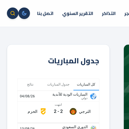
جر
التذاكر
التقرير السنوي
اتصل بنا
جدول المباريات
كل المباريات
جدول المباريات
نتائج
المباريات الودية للأندية
04/08/26
دولي
انتهت
2
-
2
الترجي
الحزم
الدوري السعودي
13/08/26