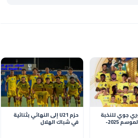
ري جوي للنخبة
حزم U21 إلى النهائي بثنائية
تحت 21 عامًا لموسم 2025-
في شباك الهلال