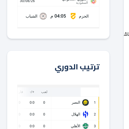
30/08/26
السعودية
04:05 م
الحزم
الشباب
مًا
للموسم
الرياضي
2022-
ترتيب الدوري
لعب
+/-
فارق
نقاط
النصر
0
0
0:0
0
1
الهلال
0
0
0:0
0
2
الأهلي
0
0
0:0
0
3