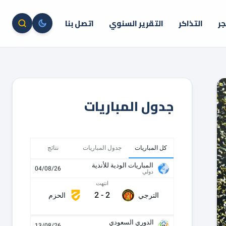
جر
التذاكر
التقرير السنوي
اتصل بنا
جدول المباريات
كل المباريات
جدول المباريات
نتائج
المباريات الودية للأندية
04/08/26
دولي
انتهت
2
-
2
الترجي
الحزم
الدوري السعودي
13/08/26