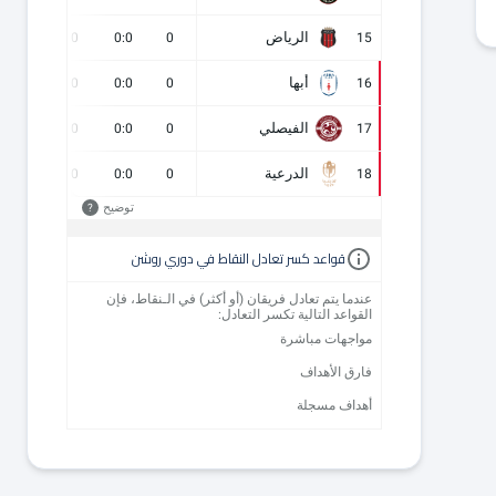
الرياض
0
0
0:0
0
15
أبها
0
0
0:0
0
16
الفيصلي
0
0
0:0
0
17
الدرعية
0
0
0:0
0
18
توضيح
?
قواعد كسر تعادل النقاط في دوري روشن
عندما يتم تعادل فريقان (أو أكثر) في الـنقاط، فإن
القواعد التالية تكسر التعادل:
مواجهات مباشرة
فارق الأهداف
أهداف مسجلة