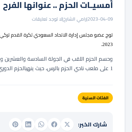
أمسيـات ⁧‫الحزم‬⁩ .. عنوانها الفرح
2023-04-09
|
رامي الشارخ
|
لا توجد تعليقات
توج
عضو
مجلس
إدارة
الاتحاد
السعودي
لكرة
القدم
تركي
2023.
وحسم
الحزم
اللقب
في
الجولة
السادسة
والعشرين
وا
على
ملعب
نادي
الحزم
بالرس،
حيث
ينهي
الحزم
الدوري
1
الفئات السنية
شارك الخبر: