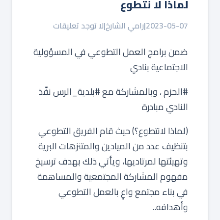
لماذا لا نتطوع
2023-05-07
|
رامي الشارخ
|
لا توجد تعليقات
ضمن برامج العمل التطوعي في المسؤولية
الاجتماعية بنادي ⁧‫
#الحزم‬⁩ ، وبالمشاركة مع ⁧‫#بلدية_الرس‬⁩ نفّذ
النادي مبادرة
(لماذا لانتطوع؟) حيث قام الفريق التطوعي
بتنظيف عدد من الميادين والمتنزهات البرية
وتهيئتها لمرتاديها، ويأتي ذلك بهدف ترسيخ
مفهوم المشاركة المجتمعية والمساهمة
في بناء مجتمع واعٍ بالعمل التطوعي
وأهدافه..