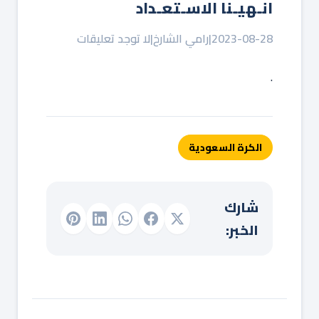
انـهيـنا الاسـتعـداد ‏⁧‫
2023-08-28
|
رامي الشارخ
|
لا توجد تعليقات
.
الكرة السعودية
شارك
الخبر: