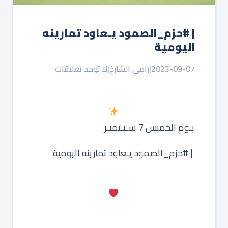
| ⁧‫#حزم_الصمود‬⁩ يـعاود تمارينه
اليومية
2023-09-07
|
رامي الشارخ
|
لا توجد تعليقات
يـوم الخميس 7 سـبـتمبـر
‏ | ⁧‫#حزم_الصمود‬⁩ يـعاود تمارينه اليومية