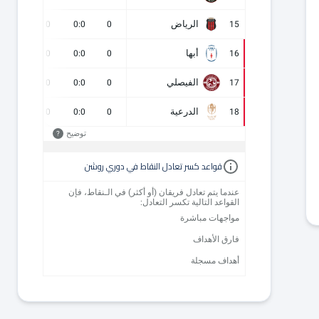
الرياض
0
0
0:0
0
15
أبها
0
0
0:0
0
16
الفيصلي
0
0
0:0
0
17
الدرعية
0
0
0:0
0
18
توضيح
?
قواعد كسر تعادل النقاط في دوري روشن
عندما يتم تعادل فريقان (أو أكثر) في الـنقاط، فإن
القواعد التالية تكسر التعادل:
مواجهات مباشرة
فارق الأهداف
أهداف مسجلة