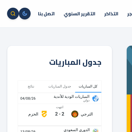
جر
التذاكر
التقرير السنوي
اتصل بنا
جدول المباريات
كل المباريات
جدول المباريات
نتائج
المباريات الودية للأندية
04/08/26
دولي
انتهت
2
-
2
الترجي
الحزم
الدوري السعودي
13/08/26