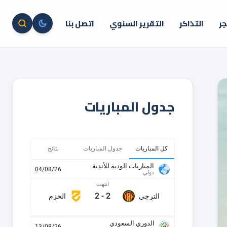
جر
التذاكر
التقرير السنوي
اتصل بنا
جدول المباريات
كل المباريات
جدول المباريات
نتائج
المباريات الودية للأندية
04/08/26
دولي
انتهت
2
-
2
الترجي
الحزم
الدوري السعودي
13/08/26