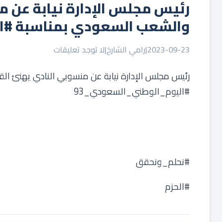
‏رئيس مجلس الإدارة نيابة عن 
والشعب السعودي بمناسبة ⁧‫#اليوم_الوطني_السعودي_93‬⁩
2023-09-23
|
رامي الشارخ
|
لا توجد تعليقات
‏رئيس مجلس الإدارة نيابة عن منسوبي النادي يهنئ ا
‏⁧‫#نحلم_ونحقق‬⁩
‏⁧‫#الحزم‬⁩