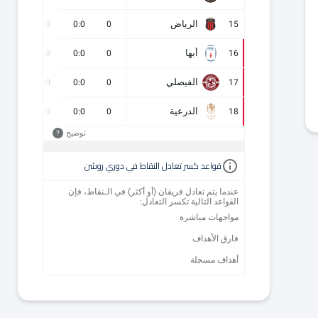
الرياض
0
0
0:0
0
15
أبها
0
0
0:0
0
16
الفيصلي
0
0
0:0
0
17
الدرعية
0
0
0:0
0
18
توضيح
?
قواعد كسر تعادل النقاط في دوري روشن
عندما يتم تعادل فريقان (أو أكثر) في الـنقاط، فإن
القواعد التالية تكسر التعادل:
مواجهات مباشرة
فارق الأهداف
أهداف مسجلة