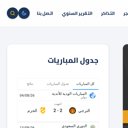
جر
التذاكر
التقرير السنوي
اتصل بنا
جدول المباريات
كل المباريات
جدول المباريات
نتائج
المباريات الودية للأندية
04/08/26
دولي
انتهت
2
-
2
الترجي
الحزم
الدوري السعودي
13/08/26