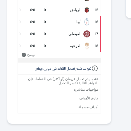
الرياض
0
0
0:0
0
15
أبها
0
0
0:0
0
16
الفيصلي
0
0
0:0
0
17
الدرعية
0
0
0:0
0
18
توضيح
?
قواعد كسر تعادل النقاط في دوري روشن
عندما يتم تعادل فريقان (أو أكثر) في الـنقاط، فإن
القواعد التالية تكسر التعادل:
مواجهات مباشرة
فارق الأهداف
أهداف مسجلة