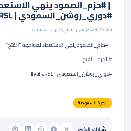
2023-12-06
|
رامي الشارخ
|
لا توجد تعليقات
‏ | ⁧‫#حزم_الصمود‬⁩ ينهي الاستعداد لمواجهة “الفتح”
‏⁧‫#الحزم_الفتح‬⁩
الكرة السعودية
شارك الخبر: