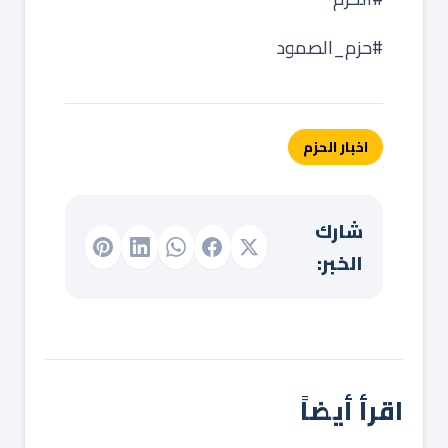
‏⁧‫#حزم_الصمود‬⁩
اخبار الحزم
شارك
الخبر:
اقرأ أيضاً