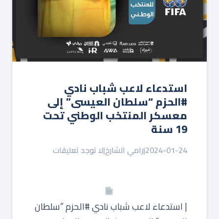
استدعاء لاعب شباب نادي
⁧‫#الحزم‬⁩ “سلطان العيسى” إلى
معسكر المنتخب الوطني تحت
19 سنة
2024-01-24
|
رامي الشارخ
|
لا توجد تعليقات
| استدعاء لاعب شباب نادي ⁧‫#الحزم‬⁩ “سلطان