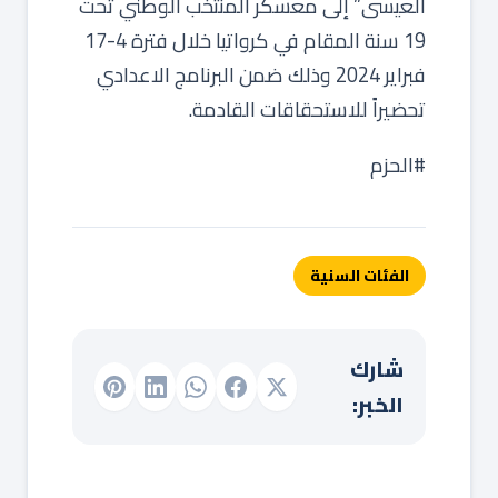
العيسى” إلى معسكر المنتخب الوطني تحت
19 سنة المقام في كرواتيا خلال فترة 4-17
فبراير 2024 وذلك ضمن البرنامج الاعدادي
تحضيراً للاستحقاقات القادمة.
‏⁧‫#الحزم‬⁩
الفئات السنية
شارك
الخبر: