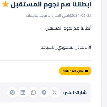
‏أبطالنا هم نجوم المستقبل
‬
2024-05-22
|
رامي الشارخ
|
لا توجد تعليقات
‏أبطالنا هم نجوم المستقبل
‏⁧‫#الاتحاد_السعودي_للسباحة‬⁩
الالعاب المختلفة
شارك الخبر: