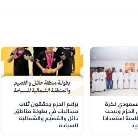
السعودي لكرة
براعم الحزم يحققون ثلاث
ي الحزم ويبحث
ميداليات في بطولة مناطق
لعبة استعدادًا
حائل والقصيم والشمالية
يد
للسباحة