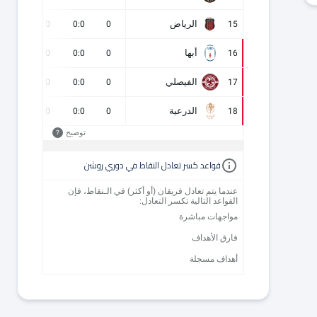
الرياض
0
0
0:0
0
15
أبها
0
0
0:0
0
16
الفيصلي
0
0
0:0
0
17
الدرعية
0
0
0:0
0
18
توضيح
?
قواعد كسر تعادل النقاط في دوري روشن
عندما يتم تعادل فريقان (أو أكثر) في الـنقاط، فإن
القواعد التالية تكسر التعادل:
مواجهات مباشرة
فارق الأهداف
أهداف مسجلة