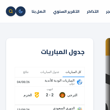
جر
التذاكر
التقرير السنوي
اتصل بنا
جدول المباريات
كل المباريات
جدول المباريات
نتائج
المباريات الودية للأندية
04/08/26
دولي
انتهت
2
-
2
الترجي
الحزم
الدوري السعودي
13/08/26