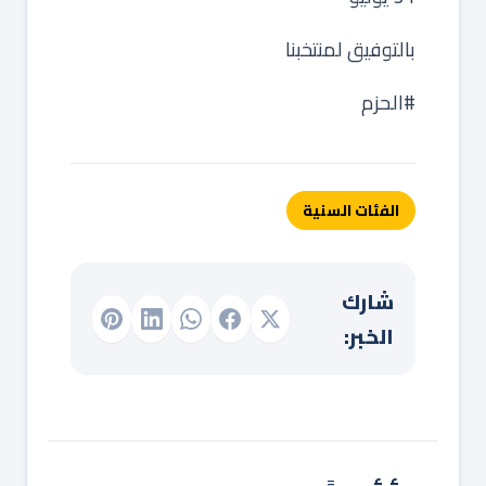
‏بالتوفيق لمنتخبنا
‏⁧‫#الحزم
الفئات السنية
شارك
الخبر: