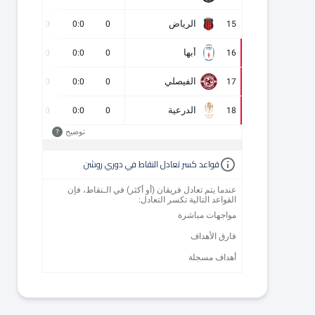
الرياض
0
0
0:0
0
15
أبها
0
0
0:0
0
16
الفيصلي
0
0
0:0
0
17
الدرعية
0
0
0:0
0
18
توضيح
?
قواعد كسر تعادل النقاط في دوري روشن
عندما يتم تعادل فريقان (أو أكثر) في الـنقاط، فإن
القواعد التالية تكسر التعادل:
مواجهات مباشرة
فارق الأهداف
أهداف مسجلة