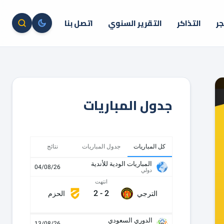
جر
التذاكر
التقرير السنوي
اتصل بنا
جدول المباريات
كل المباريات
جدول المباريات
نتائج
المباريات الودية للأندية
04/08/26
دولي
انتهت
2
-
2
الترجي
الحزم
الدوري السعودي
13/08/26