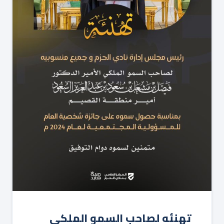
تهنئه ‏لصاحب السمو الملكي