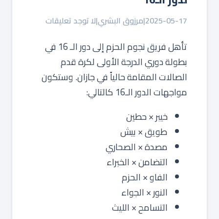
2025-05-17
|
مرزوق البشري
|
لا توجد تعليقات
تأهل فريق نجوم الحزم إلى دور الـ 16 في
بطولة دوري الدرجة الأولى لكرة قدم
الصالات المقامة حالياً في جازان. وستكون
مواجهات الدور الـ16 كالتالي:
خيبر × حطين
طويق × بيش
مصدة × الصحاري
التضامن × الخبراء
الفاو × الحزم
النور × الجواء
التسامح × الليث