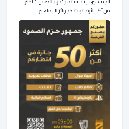
للجماهير، حيث سيقدم “حزم الصمود” أكثر
من50 جائزة قيمة كجوائز للجماهير.