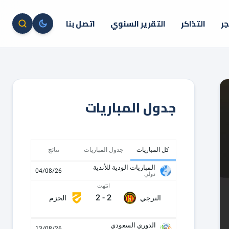
جر
التذاكر
التقرير السنوي
اتصل بنا
جدول المباريات
كل المباريات
جدول المباريات
نتائج
المباريات الودية للأندية
04/08/26
دولي
انتهت
2
-
2
الترجي
الحزم
الدوري السعودي
13/08/26