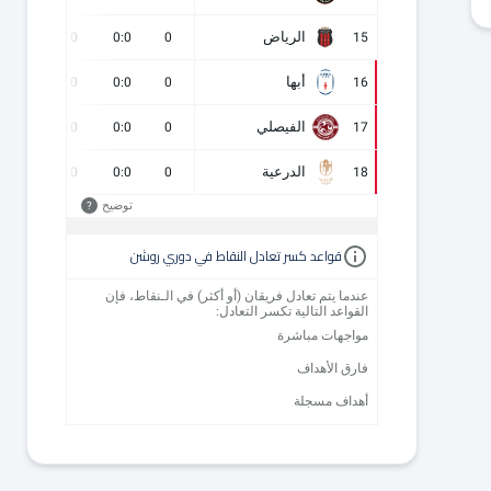
الرياض
0
0
0:0
0
15
أبها
0
0
0:0
0
16
الفيصلي
0
0
0:0
0
17
الدرعية
0
0
0:0
0
18
توضيح
?
قواعد كسر تعادل النقاط في دوري روشن
عندما يتم تعادل فريقان (أو أكثر) في الـنقاط، فإن
القواعد التالية تكسر التعادل:
مواجهات مباشرة
فارق الأهداف
أهداف مسجلة