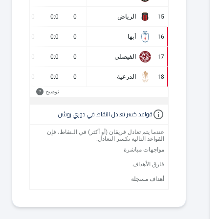
الرياض
0
0
0:0
0
15
أبها
0
0
0:0
0
16
الفيصلي
0
0
0:0
0
17
الدرعية
0
0
0:0
0
18
توضيح
?
قواعد كسر تعادل النقاط في دوري روشن
عندما يتم تعادل فريقان (أو أكثر) في الـنقاط، فإن
القواعد التالية تكسر التعادل:
مواجهات مباشرة
فارق الأهداف
أهداف مسجلة