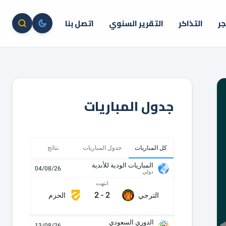
جر
التذاكر
التقرير السنوي
اتصل بنا
جدول المباريات
كل المباريات
جدول المباريات
نتائج
المباريات الودية للأندية
04/08/26
دولي
انتهت
2
-
2
الترجي
الحزم
الدوري السعودي
13/08/26