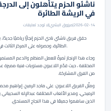
ناشئو الحزم يتأهلون إلى الدرجة
في الريشة الطائرة
2026-02-14
|
مرزوق البشري
|
لا توجد تعليقات
حقق فريق ناشئي نادي الحزم إنجازًا رياضيًا جديدًا
الطائرة، وحصوله على المركز الثالث في البطولة، في تأكيدٍ جديد على تميز القاعدة الرياضية بالنادي.
وجاء هذا الإنجاز ثمرةً للعمل المنظم والدعم المستم
المختلفة ، حيث قدّم اللاعبون مستويات فنية مميزة
من الفرق المشاركة.
ومثّل الفريق اللاعبون: علي ماجد الرميح، إبراهيم محم
الرميحي، ومدير الألعاب المختلفة عبدالإله السحيباني و
الذين ساهموا جميعًا في هذا النجاح المستحق.