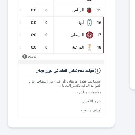
الرياض
0
0
0:0
0
15
أبها
0
0
0:0
0
16
الفيصلي
0
0
0:0
0
17
الدرعية
0
0
0:0
0
18
توضيح
?
قواعد كسر تعادل النقاط في دوري روشن
عندما يتم تعادل فريقان (أو أكثر) في الـنقاط، فإن
القواعد التالية تكسر التعادل:
مواجهات مباشرة
فارق الأهداف
أهداف مسجلة