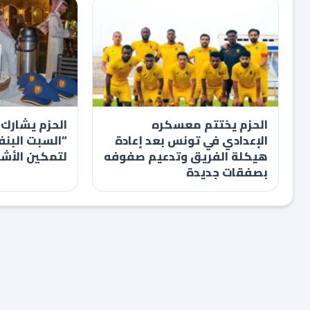
الحزم يختتم معسكره
الحزم يشارك 
الإعدادي في تونس بعد إعادة
“السبت البنف
هيكلة الفريق وتدعيم صفوفه
لتمكين الأش
بصفقات جديدة