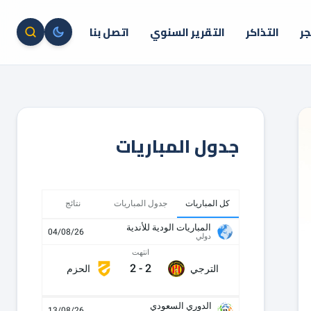
جر
التذاكر
التقرير السنوي
اتصل بنا
جدول المباريات
كل المباريات
جدول المباريات
نتائج
المباريات الودية للأندية
04/08/26
دولي
انتهت
2
-
2
الترجي
الحزم
الدوري السعودي
13/08/26