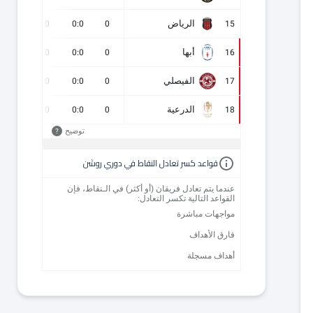
الرياض
0
0
0:0
0
15
أبها
0
0
0:0
0
16
الفيصلي
0
0
0:0
0
17
الدرعية
0
0
0:0
0
18
توضيح
?
قواعد كسر تعادل النقاط في دوري روشن
عندما يتم تعادل فريقان (أو أكثر) في الـنقاط، فإن
القواعد التالية تكسر التعادل:
مواجهات مباشرة
فارق الأهداف
أهداف مسجلة