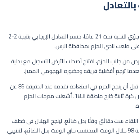
 بالتعادل
في مواجهة مثيرة ضمن منافسات نصف نهائي دوري جوّي للنخبة تحت 21 عامًا، حسم التعادل الإيجابي بنتيجة 2-2
 على ملعب نادي الحزم بمحافظة الرس.
رص من جانب الحزم، افتتح أصحاب الأرض التسجيل مع بداية
بعدما ترجم أفضلية فريقه وحضوره الهجومي المميز.
وعاد الهلال إلى أجواء المباراة عبر هدف عبدالله الزيد، قبل أن ينجح الحزم في استعادة تقدمه عند الدقيقة 86 عن
طريق اللاعب عمر الحطامي، الذي سجل هدفًا رائعًا من كرة ثابتة خارج منطقة الـ18، أشعلت مدرجات الحزم
.
 اللقاء ست دقائق وقتًا بدل ضائع، لينجح الهلال في خطف
هدف التعادل عن طريق مصطفى حسانين عند الدقيقة 98 خلال الوقت المحتسب خارج الوقت بدل الضائع، لتنتهي