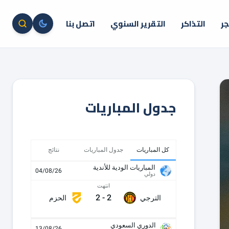
جر
التذاكر
التقرير السنوي
اتصل بنا
جدول المباريات
كل المباريات
جدول المباريات
نتائج
المباريات الودية للأندية
04/08/26
دولي
انتهت
2
-
2
الترجي
الحزم
الدوري السعودي
13/08/26