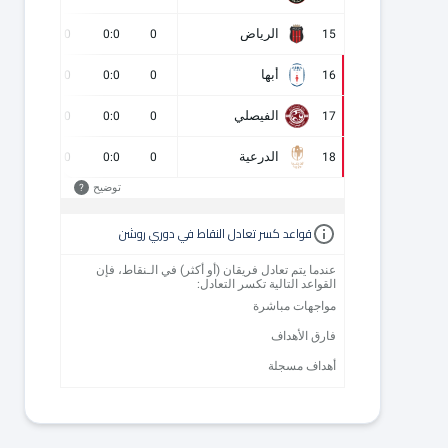
الرياض
0
0
0:0
0
15
أبها
0
0
0:0
0
16
الفيصلي
0
0
0:0
0
17
الدرعية
0
0
0:0
0
18
توضيح
?
قواعد كسر تعادل النقاط في دوري روشن
عندما يتم تعادل فريقان (أو أكثر) في الـنقاط، فإن
القواعد التالية تكسر التعادل:
مواجهات مباشرة
فارق الأهداف
أهداف مسجلة