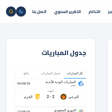
جر
التذاكر
التقرير السنوي
اتصل بنا
جدول المباريات
كل المباريات
جدول المباريات
نتائج
المباريات الودية للأندية
04/08/26
دولي
انتهت
2
-
2
الترجي
الحزم
الدوري السعودي
13/08/26