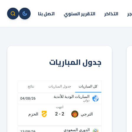
جر
التذاكر
التقرير السنوي
اتصل بنا
جدول المباريات
كل المباريات
جدول المباريات
نتائج
المباريات الودية للأندية
04/08/26
دولي
انتهت
2
-
2
الترجي
الحزم
الدوري السعودي
13/08/26