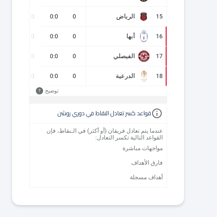
الرياض
0
0
0:0
0
15
أبها
0
0
0:0
0
16
الفيصلي
0
0
0:0
0
17
الدرعية
0
0
0:0
0
18
توضيح
?
قواعد كسر تعادل النقاط في دوري روشن
عندما يتم تعادل فريقان (أو أكثر) في الـنقاط، فإن
القواعد التالية تكسر التعادل:
مواجهات مباشرة
فارق الأهداف
أهداف مسجلة