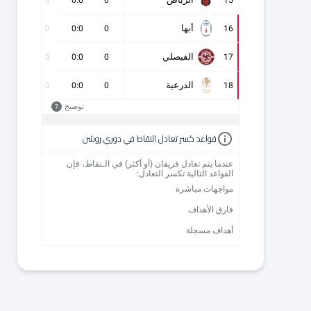
أبها
0
0
0:0
0
16
الفيصلي
0
0
0:0
0
17
الدرعية
0
0
0:0
0
18
توضيح
?
قواعد كسر تعادل النقاط في دوري روشن
عندما يتم تعادل فريقان (أو أكثر) في الـنقاط، فإن
القواعد التالية تكسر التعادل:
مواجهات مباشرة
فارق الأهداف
أهداف مسجلة